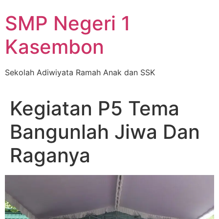
Skip
SMP Negeri 1
to
content
Kasembon
Sekolah Adiwiyata Ramah Anak dan SSK
Kegiatan P5 Tema
Bangunlah Jiwa Dan
Raganya