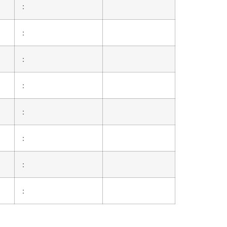
:
:
:
:
:
:
:
: