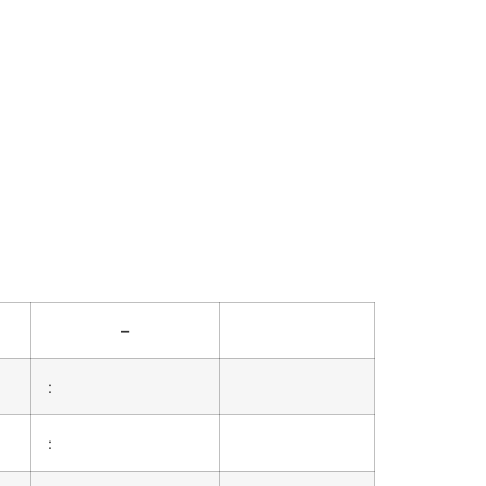
–
:
: