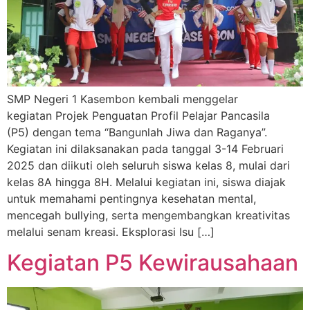
SMP Negeri 1 Kasembon kembali menggelar
kegiatan Projek Penguatan Profil Pelajar Pancasila
(P5) dengan tema “Bangunlah Jiwa dan Raganya”.
Kegiatan ini dilaksanakan pada tanggal 3-14 Februari
2025 dan diikuti oleh seluruh siswa kelas 8, mulai dari
kelas 8A hingga 8H. Melalui kegiatan ini, siswa diajak
untuk memahami pentingnya kesehatan mental,
mencegah bullying, serta mengembangkan kreativitas
melalui senam kreasi. Eksplorasi Isu […]
Kegiatan P5 Kewirausahaan