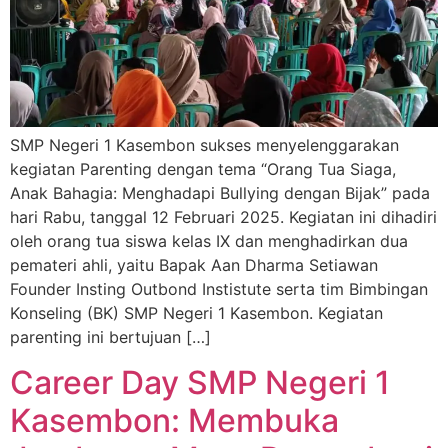
SMP Negeri 1 Kasembon sukses menyelenggarakan
kegiatan Parenting dengan tema “Orang Tua Siaga,
Anak Bahagia: Menghadapi Bullying dengan Bijak” pada
hari Rabu, tanggal 12 Februari 2025. Kegiatan ini dihadiri
oleh orang tua siswa kelas IX dan menghadirkan dua
pemateri ahli, yaitu Bapak Aan Dharma Setiawan
Founder Insting Outbond Instistute serta tim Bimbingan
Konseling (BK) SMP Negeri 1 Kasembon. Kegiatan
parenting ini bertujuan […]
Career Day SMP Negeri 1
Kasembon: Membuka