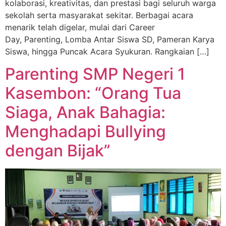
kolaborasi, kreativitas, dan prestasi bagi seluruh warga
sekolah serta masyarakat sekitar. Berbagai acara
menarik telah digelar, mulai dari Career
Day, Parenting, Lomba Antar Siswa SD, Pameran Karya
Siswa, hingga Puncak Acara Syukuran. Rangkaian […]
Parenting SMP Negeri 1
Kasembon: “Orang Tua
Siaga, Anak Bahagia:
Menghadapi Bullying
dengan Bijak”