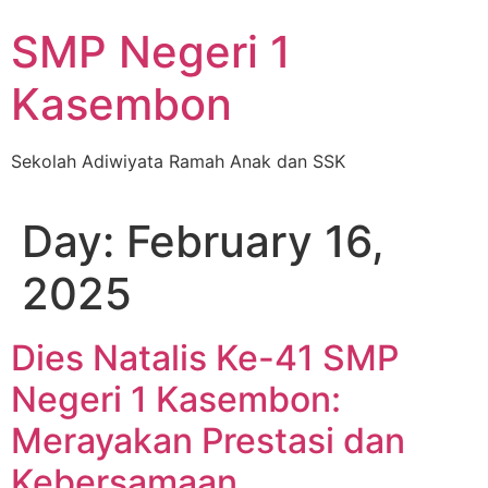
Skip
SMP Negeri 1
to
content
Kasembon
Sekolah Adiwiyata Ramah Anak dan SSK
Day:
February 16,
2025
Dies Natalis Ke-41 SMP
Negeri 1 Kasembon:
Merayakan Prestasi dan
Kebersamaan