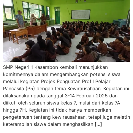
SMP Negeri 1 Kasembon kembali menunjukkan
komitmennya dalam mengembangkan potensi siswa
melalui kegiatan Projek Penguatan Profil Pelajar
Pancasila (P5) dengan tema Kewirausahaan. Kegiatan ini
dilaksanakan pada tanggal 3-14 Februari 2025 dan
diikuti oleh seluruh siswa kelas 7, mulai dari kelas 7A
hingga 7H. Kegiatan ini tidak hanya memberikan
pengetahuan tentang kewirausahaan, tetapi juga melatih
keterampilan siswa dalam menghasilkan […]